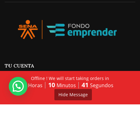
TU CUENTA
Offline ! We will start taking orders in
8
10
41
Horas
Minutos
Segundos
0
Hide Message
My account
Menú
Bowls
Cart
HORARIOS PEDIDOS
Monday 11:30 am - 08:30 pm Tuesday 11:30 am - 08:30 pm
Wednesday 11:30 am - 08:30 pm Thursday 11:30 am - 08:30 pm