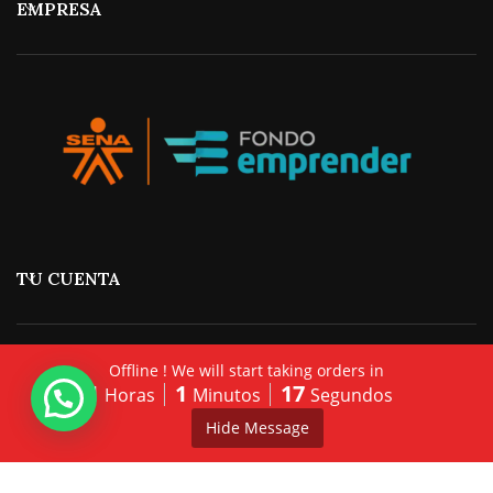
EMPRESA
TU CUENTA
Offline ! We will start taking orders in
1
1
17
Horas
Minutos
Segundos
0
Hide Message
My account
Menú
Bowls
Cart
HORARIOS PEDIDOS