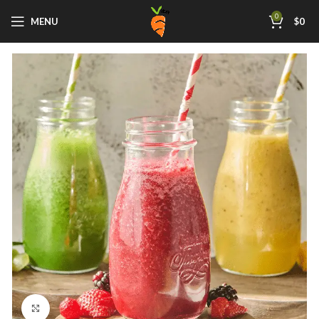
0
MENU
$
0
Click to enlarge