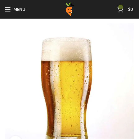
0
MENU
$
0