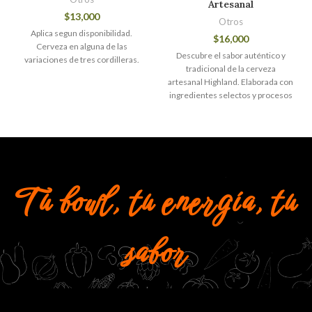
Artesanal
$
13,000
Otros
Aplica segun disponibilidad.
$
16,000
Cerveza en alguna de las
Descubre el sabor auténtico y
variaciones de tres cordilleras.
tradicional de la cerveza
artesanal Highland. Elaborada con
ingredientes selectos y procesos
cuidadosos, esta cerveza ofrece
un balance perfecto entre aroma,
cuerpo y sabor, ideal para los
amantes de lo artesanal y la
calidad. Disfruta cada sorbo de
una experiencia rica, genuina y
Tu bowl, tu energía, tu
llena de carácter, perfecta para
acompañar tus momentos
especiales.
sabor