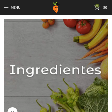
0
MENU
$
0